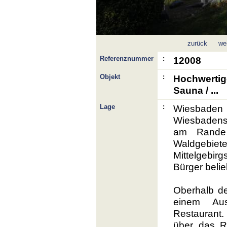
zurück
wei
Referenznummer
:
12008
Objekt
:
Hochwertige
Sauna / ...
Lage
:
Wiesbaden –
Wiesbadens l
am Rande 
Waldgebi
Mittelgebirg
Bürger beli
Oberhalb de
einem Aus
Restaurant.
über das R