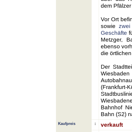
dem Pfälzer
Vor Ort befi
sowie
zwei
Geschäfte
f
Metzger, Ba
ebenso vorh
die örtliche
Der Stadtte
Wiesbade
Autobahna
(Frankfur
Stadtbuslin
Wiesbaden
Bahnhof Ni
Bahn (S2) na
Kaufpreis
:
verkauft