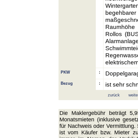
Wintergart
begehba
maßgeschne
Raumhöhe *
Rollos (BUS
Alarmanlag
Schwim
Regenwasser
elektrischem
PKW
:
Doppelgarag
Bezug
:
ist sehr sch
zurück
weite
Die Maklergebühr beträgt 5,
Monatsmieten (inklusive geset
für Nachweis oder Vermittlung. 
ist vom Käufer bzw. Mieter z