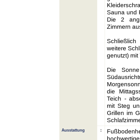
Kleiderschr
Sauna und P
Die 2 ang
Zimmern aus
Schließlic
weitere Sch
genutzt) mi
Die Sonne 
Südausricht
Morgensonn
die Mitta
Teich - abs
mit Steg u
Grillen im
Schlafzimme
Ausstattung
:
Fußboden
hochwertige