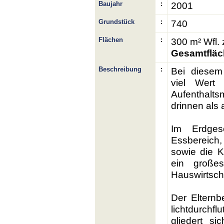
Baujahr
:
2001
Grundstück
:
740
Flächen
:
300
m² Wfl. 
Gesamtfläc
Beschreibung
:
Bei diesem
viel Wert 
Aufenthalts
drinnen als 
Im Erdges
Essbereich,
sowie die K
ein große
Hauswirtsch
Der Elternb
lichtdurchf
gliedert s